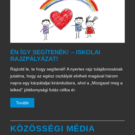
ÉN ÍGY SEGÍTENÉK! – ISKOLAI
RAJZPÁLYÁZAT!
Rajzold le, te hogy segítenél!
A nyertes rajz tulajdonosának
jutalma, hogy az egész osztályát elviheti magával három
napra egy kárpátaljai kirándulásra,
ahol a „Mozgasd meg a
lelked” jótékonysági futás célba ér.
Tovább
KÖZÖSSÉGI MÉDIA