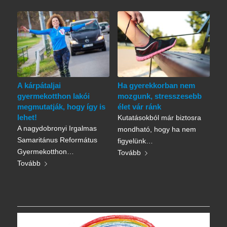
A kárpátaljai
Ha gyerekkorban nem
gyermekotthon lakói
mozgunk, stresszesebb
megmutatják, hogy így is
élet vár ránk
lehet!
Kutatásokból már biztosra
A nagydobronyi Irgalmas
mondható, hogy ha nem
Samaritánus Református
figyelünk…
Gyermekotthon…
Tovább
Tovább