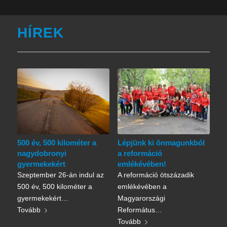
HÍREK
500 év, 500 kilométer a
Lépjünk ki önmagunkból
nagydobronyi
a reformáció
gyermekekért
emlékévében!
Szeptember 26-án indul az
A reformáció ötszázadik
500 év, 500 kilométer a
emlékévében a
gyermekekért…
Magyarországi
Tovább
Református…
Tovább