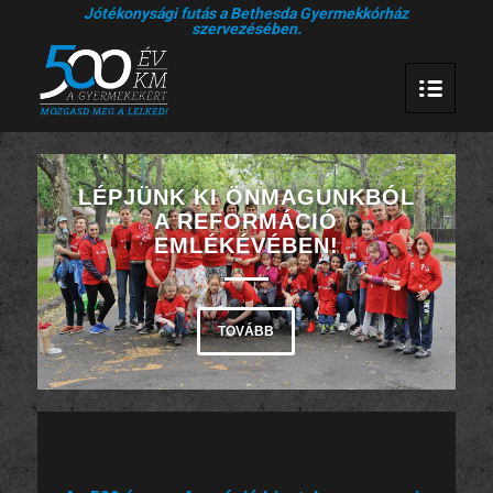
Jótékonysági futás a Bethesda Gyermekkórház
szervezésében.
LÉPJÜNK KI ÖNMAGUNKBÓL
A REFORMÁCIÓ
EMLÉKÉVÉBEN!
TOVÁBB