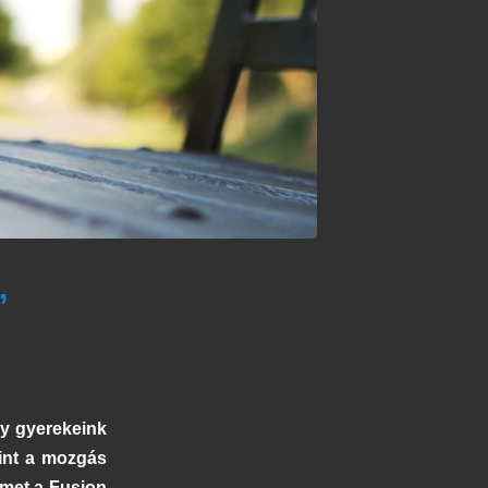
,
gy gyerekeink
mint a mozgás
lmet a
Fusion