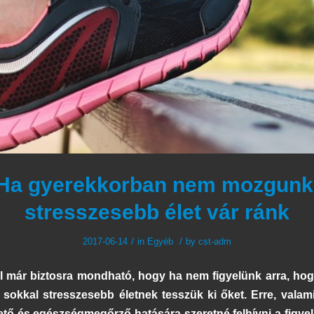
Ha gyerekkorban nem mozgunk
stresszesebb élet vár ránk
/
/
2017-06-14
in
Egyéb
by
cst-adm
 már biztosra mondható, hogy ha nem figyelünk arra, ho
sokkal stresszesebb életnek tesszük ki őket. Erre, vala
ető és egészségmegőrző hatására szeretné felhívni a figye