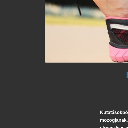
Kutatásokból
mozogjanak, 
stresszlevez